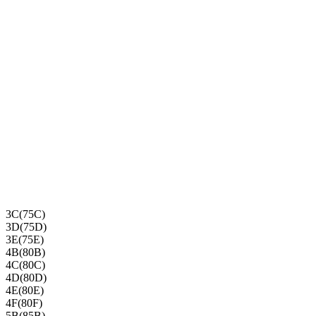
3C(75C)
3D(75D)
3E(75E)
4B(80B)
4C(80C)
4D(80D)
4E(80E)
4F(80F)
5B(85B)