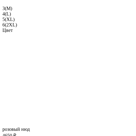
3(M)
4(L)
5(XL)
6(2XL)
Цвет
розовый нюд
4650 ₽