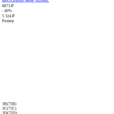
Бюстгальтер Melle 1628ML
8873 ₽
- 40%
5 324 ₽
Размер
3B(75B)
3C(75C)
3D(75D)