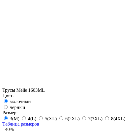
Трусы Melle 1603ML
Цвет:
молочный
черный
Размер:
3(M)
4(L)
5(XL)
6(2XL)
7(3XL)
8(4XL)
Таблица размеров
- 40%