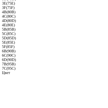
3E(75E)
3F(75F)
4B(80B)
4C(80C)
4D(80D)
4E(80E)
5B(85B)
5C(85C)
5D(85D)
5E(85E)
5F(85F)
6B(90B)
6C(90C)
6D(90D)
7B(95B)
7C(95C)
Цвет