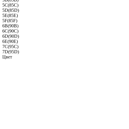
5C(85C)
5D(85D)
5E(85E)
5F(85F)
6B(90B)
6C(90C)
6D(90D)
6E(90E)
7C(95C)
7D(95D)
Цвет