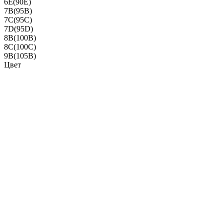
6E(90E)
7B(95B)
7C(95C)
7D(95D)
8B(100B)
8C(100C)
9B(105B)
Цвет