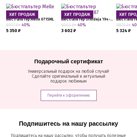
ХИТ ПРОДАЖ
ХИТ ПРОДАЖ
ХИТ ПР
Бюстгальтер Melle 0715ML
Бюстгальтер Orhideja 194-187
Бюстгальте
8917 ₽
- 40%
6003 ₽
- 40%
8873 ₽
- 4
5 350 ₽
3 602 ₽
5 324 ₽
Подарочный сертификат
Универсальный подарок на любой случай!
Сделайте оригинальный и актуальный
подарок любимым
Перейти к оформлению
Подпишитесь на нашу рассылку
Подпишитесь на нашу рассылку, чтобы получать полезные