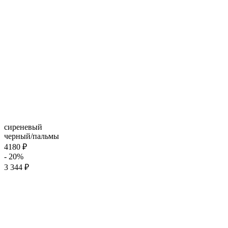
сиреневый
черный/пальмы
4180 ₽
- 20%
3 344 ₽