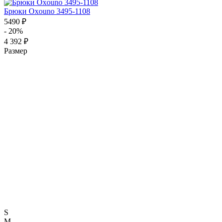
Брюки Oxouno 3495-1108
5490 ₽
- 20%
4 392 ₽
Размер
S
M