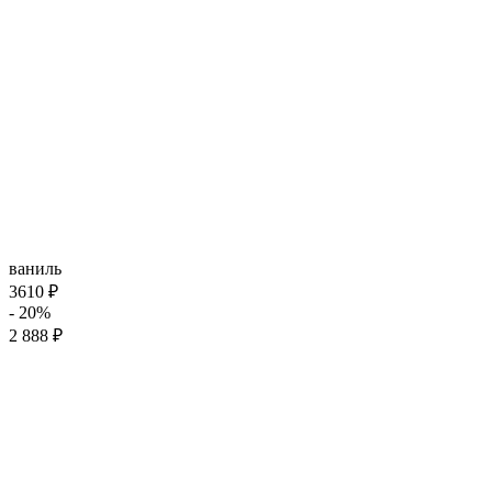
ваниль
3610 ₽
- 20%
2 888 ₽