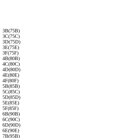
3B(75B)
3C(75C)
3D(75D)
3E(75E)
3F(75F)
4B(80B)
4C(80C)
4D(80D)
4E(80E)
4F(80F)
5B(85B)
5C(85C)
5D(85D)
5E(85E)
5F(85F)
6B(90B)
6C(90C)
6D(90D)
6E(90E)
7B(95B)