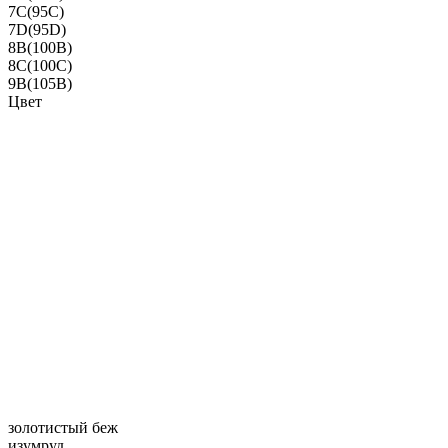
7C(95C)
7D(95D)
8B(100B)
8C(100C)
9B(105B)
Цвет
золотистый беж
изумруд