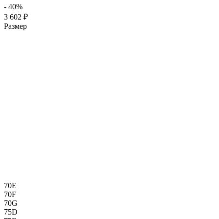
- 40%
3 602 ₽
Размер
70E
70F
70G
75D