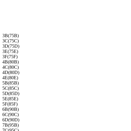
3B(75B)
3C(75C)
3D(75D)
3E(75E)
3F(75F)
4B(80B)
4C(80C)
4D(80D)
4E(80E)
5B(85B)
5C(85C)
5D(85D)
5E(85E)
5F(85F)
6B(90B)
6C(90C)
6D(90D)
7B(95B)
7C(95C)