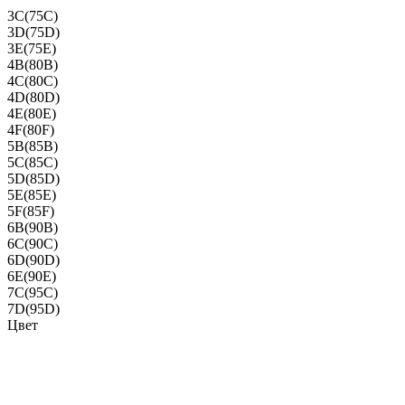
3C(75C)
3D(75D)
3E(75E)
4B(80B)
4C(80C)
4D(80D)
4E(80E)
4F(80F)
5B(85B)
5C(85C)
5D(85D)
5E(85E)
5F(85F)
6B(90B)
6C(90C)
6D(90D)
6E(90E)
7C(95C)
7D(95D)
Цвет