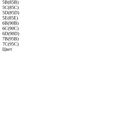
5B(85B)
5C(85C)
5D(85D)
5E(85E)
6B(90B)
6C(90C)
6D(90D)
7B(95B)
7C(95C)
Цвет