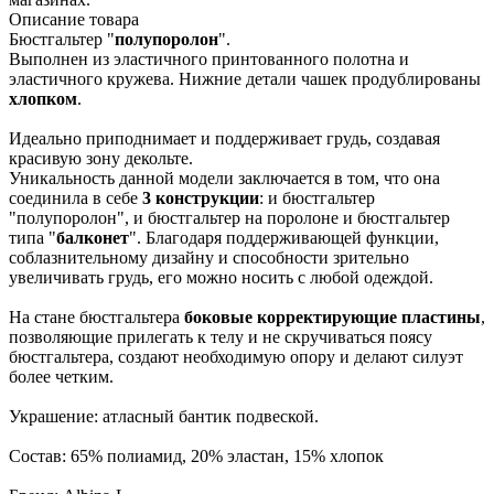
Описание товара
Бюстгальтер "
полупоролон
".
Выполнен из эластичного принтованного полотна и
эластичного кружева. Нижние детали чашек продублированы
хлопком
.
Идеально приподнимает и поддерживает грудь, создавая
красивую зону декольте.
Уникальность данной модели заключается в том, что она
соединила в себе
3 конструкции
: и бюстгальтер
"полупоролон", и бюстгальтер на поролоне и бюстгальтер
типа "
балконет
". Благодаря поддерживающей функции,
соблазнительному дизайну и способности зрительно
увеличивать грудь, его можно носить с любой одеждой.
На стане бюстгальтера
боковые корректирующие пластины
,
позволяющие прилегать к телу и не скручиваться поясу
бюстгальтера, создают необходимую опору и делают силуэт
более четким.
Украшение: атласный бантик подвеской.
Состав: 65% полиамид, 20% эластан, 15% хлопок