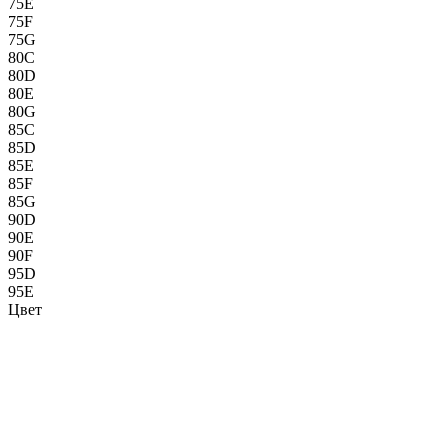
75E
75F
75G
80C
80D
80E
80G
85C
85D
85E
85F
85G
90D
90E
90F
95D
95E
Цвет