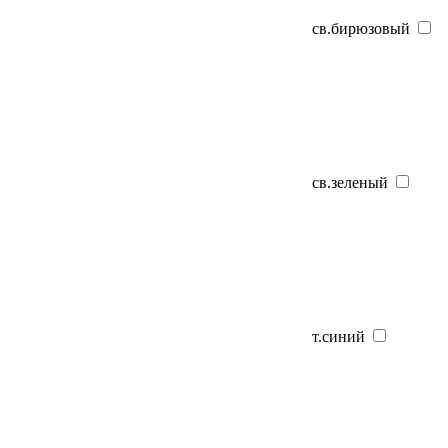
св.бирюзовый
св.зеленый
т.синий