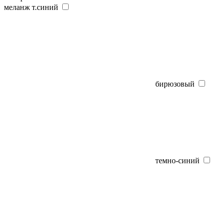
меланж т.синий
бирюзовый
темно-синий