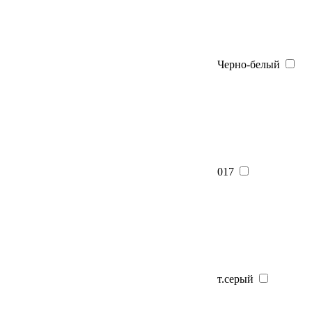
Черно-белый
017
т.серый