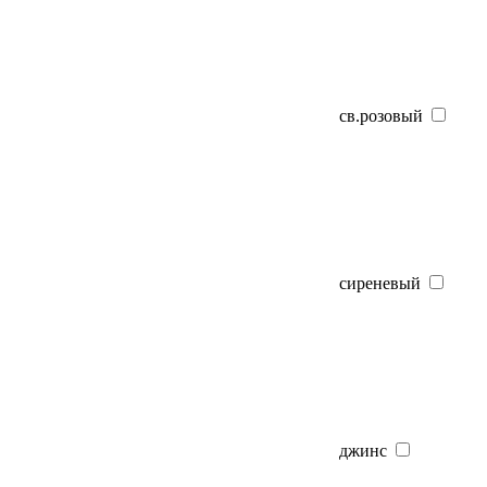
св.розовый
сиреневый
джинс