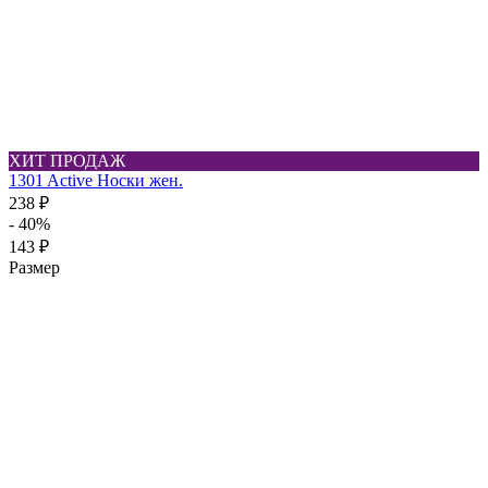
ХИТ ПРОДАЖ
1301 Active Носки жен.
238 ₽
- 40%
143 ₽
Размер