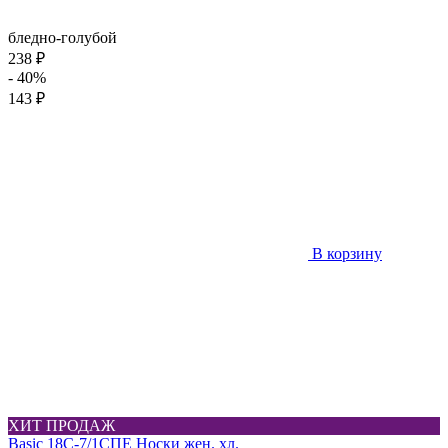
бледно-голубой
238 ₽
- 40%
143 ₽
В корзину
ХИТ ПРОДАЖ
Basic 18С-7/1СПЕ Носки жен. хл.