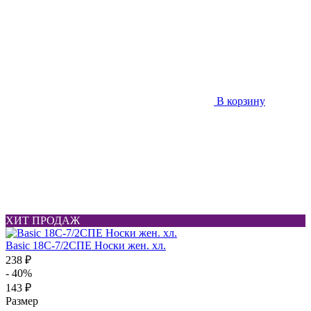
В корзину
ХИТ ПРОДАЖ
Basic 18С-7/2СПЕ Носки жен. хл.
238 ₽
- 40%
143 ₽
Размер