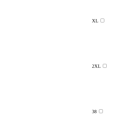
XL
2XL
38