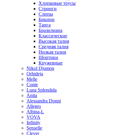
Хлопковые трусы
Стринги
Слипы
Бикини
Танга
Бразилиана
Классические
Высокая талия
Средняя талия
Низкая талия
Шортики
Кружевные
Nikol Djumon
Orhideja
Melle
Conte
Luna Splendida
Anita
Alessandra Donni
Allegro
Albina-L
VOVA
Infinity
Senselle
Clever