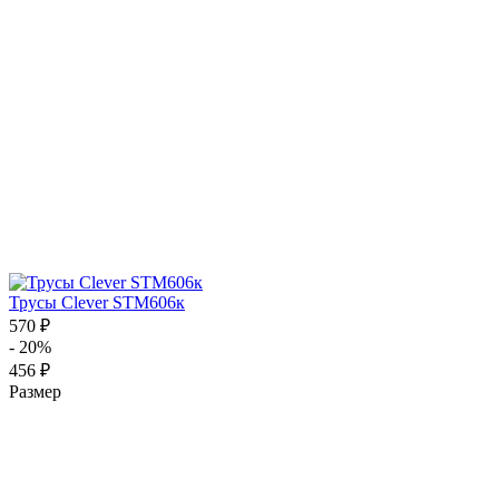
Трусы Clever STM606к
570 ₽
- 20%
456 ₽
Размер