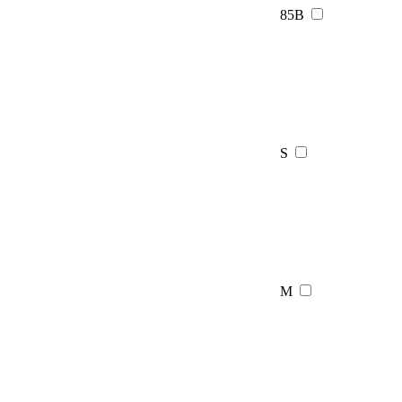
85B
S
M