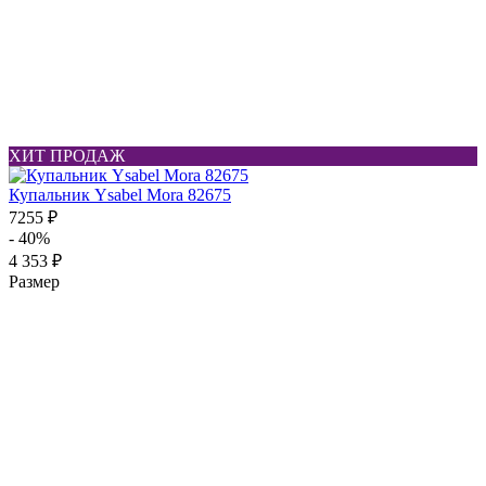
ХИТ ПРОДАЖ
Купальник Ysabel Mora 82675
7255 ₽
- 40%
4 353 ₽
Размер