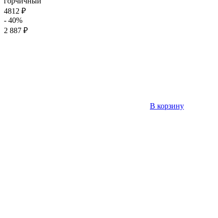
горчичный
4812 ₽
- 40%
2 887 ₽
В корзину