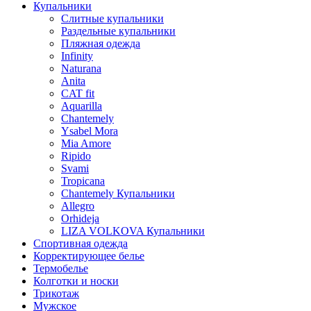
Купальники
Слитные купальники
Раздельные купальники
Пляжная одежда
Infinity
Naturana
Anita
CAT fit
Aquarilla
Chantemely
Ysabel Mora
Mia Amore
Ripido
Svami
Tropicana
Chantemely Купальники
Allegro
Orhideja
LIZA VOLKOVA Купальники
Спортивная одежда
Корректирующее белье
Термобелье
Колготки и носки
Трикотаж
Мужское