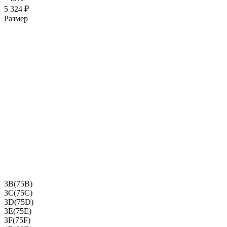
5 324 ₽
Размер
3B(75B)
3C(75C)
3D(75D)
3E(75E)
3F(75F)