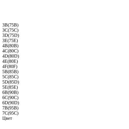
3B(75B)
3C(75C)
3D(75D)
3E(75E)
4B(80B)
4C(80C)
4D(80D)
4E(80E)
4F(80F)
5B(85B)
5C(85C)
5D(85D)
5E(85E)
6B(90B)
6C(90C)
6D(90D)
7B(95B)
7C(95C)
Цвет