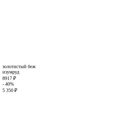
золотистый беж
изумруд
8917 ₽
- 40%
5 350 ₽