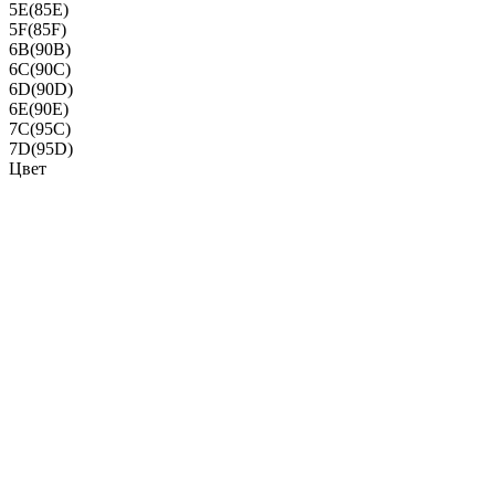
5E(85E)
5F(85F)
6B(90B)
6C(90C)
6D(90D)
6E(90E)
7C(95C)
7D(95D)
Цвет