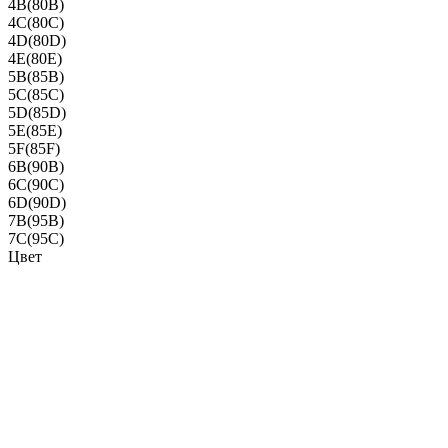
4B(80B)
4C(80C)
4D(80D)
4E(80E)
5B(85B)
5C(85C)
5D(85D)
5E(85E)
5F(85F)
6B(90B)
6C(90C)
6D(90D)
7B(95B)
7C(95C)
Цвет