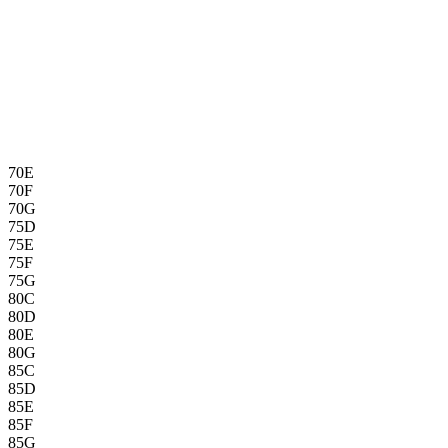
70E
70F
70G
75D
75E
75F
75G
80C
80D
80E
80G
85C
85D
85E
85F
85G