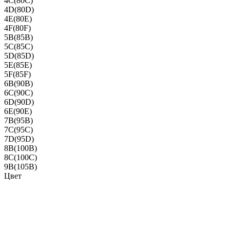
4C(80C)
4D(80D)
4E(80E)
4F(80F)
5B(85B)
5C(85C)
5D(85D)
5E(85E)
5F(85F)
6B(90B)
6C(90C)
6D(90D)
6E(90E)
7B(95B)
7C(95C)
7D(95D)
8B(100B)
8C(100C)
9B(105B)
Цвет