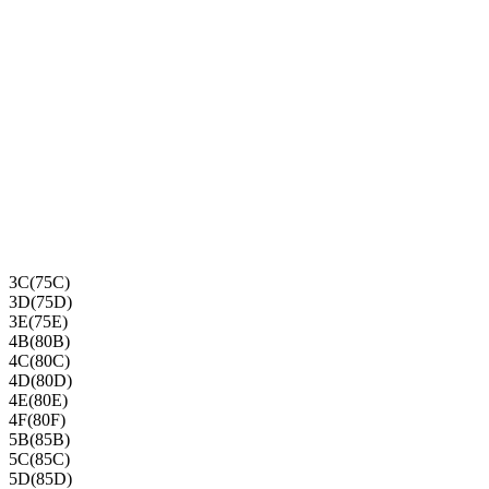
3C(75C)
3D(75D)
3E(75E)
4B(80B)
4C(80C)
4D(80D)
4E(80E)
4F(80F)
5B(85B)
5C(85C)
5D(85D)