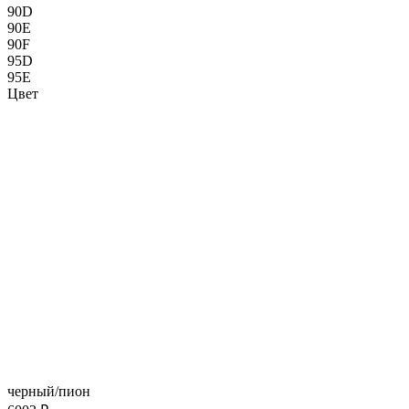
90D
90E
90F
95D
95E
Цвет
черный/пион