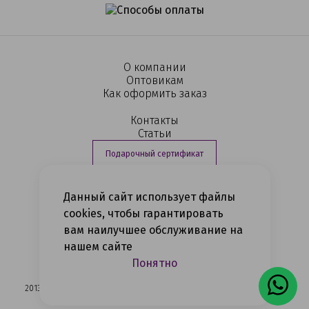
О компании
Оптовикам
Как оформить заказ
Контакты
Статьи
Подарочный сертификат
Данный сайт использует файлы
+7 (812) 363-16-04
cookies, чтобы гарантировать
вам наилучшее обслуживание на
Политика конфиденциальности
нашем сайте
Сеть магазинов нижнего белья,
купальников и трикотажа
Понятно
2013-2026 © Corsete - сеть магазинов нижнего белья и трикотажа