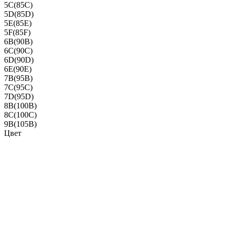
5C(85C)
5D(85D)
5E(85E)
5F(85F)
6B(90B)
6C(90C)
6D(90D)
6E(90E)
7B(95B)
7C(95C)
7D(95D)
8B(100B)
8C(100C)
9B(105B)
Цвет