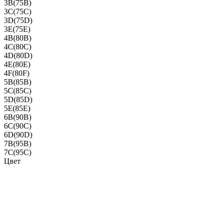
3B(75B)
3C(75C)
3D(75D)
3E(75E)
4B(80B)
4C(80C)
4D(80D)
4E(80E)
4F(80F)
5B(85B)
5C(85C)
5D(85D)
5E(85E)
6B(90B)
6C(90C)
6D(90D)
7B(95B)
7C(95C)
Цвет