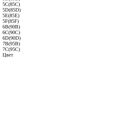
5C(85C)
5D(85D)
5E(85E)
5F(85F)
6B(90B)
6C(90C)
6D(90D)
7B(95B)
7C(95C)
Цвет