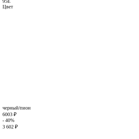
95E
Цвет
черный/пион
6003 ₽
- 40%
3 602 ₽