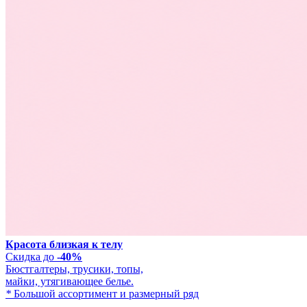
Красота близкая к телу
Скидка до
-40%
Бюстгалтеры, трусики, топы,
майки, утягивающее белье.
*
Большой ассортимент и размерный ряд