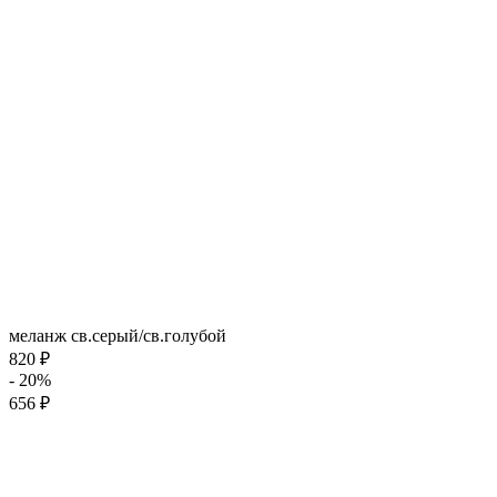
меланж св.серый/св.голубой
820 ₽
- 20%
656 ₽