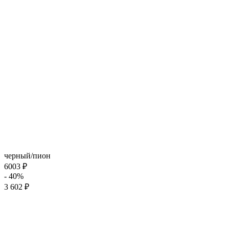
черный/пион
6003 ₽
- 40%
3 602 ₽