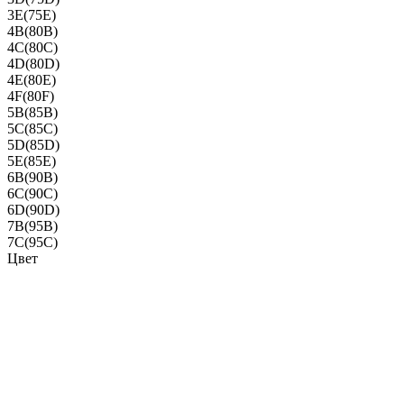
3E(75E)
4B(80B)
4C(80C)
4D(80D)
4E(80E)
4F(80F)
5B(85B)
5C(85C)
5D(85D)
5E(85E)
6B(90B)
6C(90C)
6D(90D)
7B(95B)
7C(95C)
Цвет