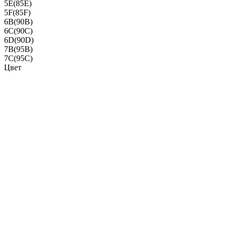
5E(85E)
5F(85F)
6B(90B)
6C(90C)
6D(90D)
7B(95B)
7C(95C)
Цвет