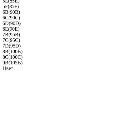
5E(85E)
5F(85F)
6B(90B)
6C(90C)
6D(90D)
6E(90E)
7B(95B)
7C(95C)
7D(95D)
8B(100B)
8C(100C)
9B(105B)
Цвет