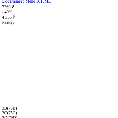
Бюстгальтер Melle 1618ML
7260 ₽
- 40%
4 356 ₽
Размер
3B(75B)
3C(75C)
3D(75D)