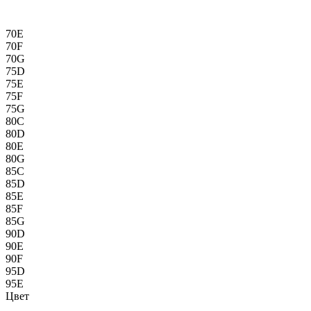
70E
70F
70G
75D
75E
75F
75G
80C
80D
80E
80G
85C
85D
85E
85F
85G
90D
90E
90F
95D
95E
Цвет