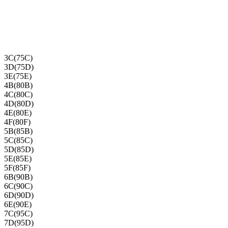
3C(75C)
3D(75D)
3E(75E)
4B(80B)
4C(80C)
4D(80D)
4E(80E)
4F(80F)
5B(85B)
5C(85C)
5D(85D)
5E(85E)
5F(85F)
6B(90B)
6C(90C)
6D(90D)
6E(90E)
7C(95C)
7D(95D)