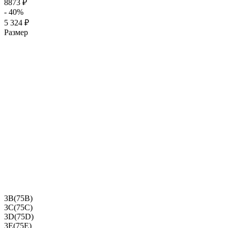
8873 ₽
- 40%
5 324 ₽
Размер
3B(75B)
3C(75C)
3D(75D)
3E(75E)