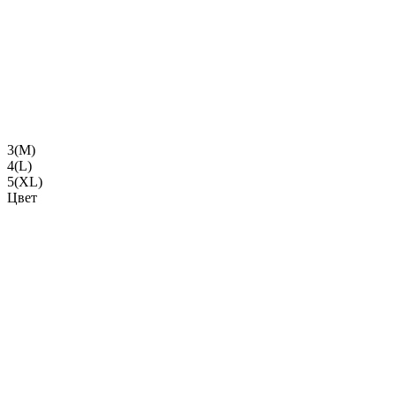
3(M)
4(L)
5(XL)
Цвет