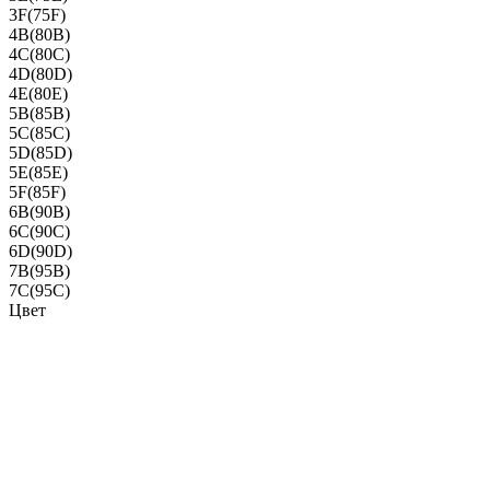
3F(75F)
4B(80B)
4C(80C)
4D(80D)
4E(80E)
5B(85B)
5C(85C)
5D(85D)
5E(85E)
5F(85F)
6B(90B)
6C(90C)
6D(90D)
7B(95B)
7C(95C)
Цвет