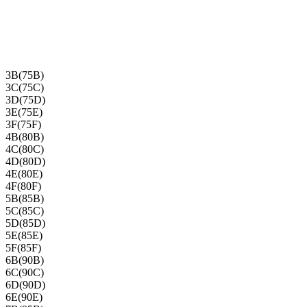
3B(75B)
3C(75C)
3D(75D)
3E(75E)
3F(75F)
4B(80B)
4C(80C)
4D(80D)
4E(80E)
4F(80F)
5B(85B)
5C(85C)
5D(85D)
5E(85E)
5F(85F)
6B(90B)
6C(90C)
6D(90D)
6E(90E)