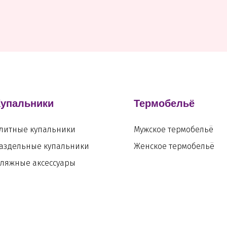
Купальники
Термобельё
литные купальники
Мужское термобельё
аздельные купальники
Женское термобельё
ляжные аксессуары