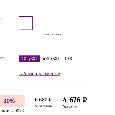
:
мультиколор
мер:
2XL/3XL
4XL/5XL
L/XL
Таблица размеров
4 676 ₽
6 680 ₽
- 30%
*в магазине
*на сайте
омия 2 004 ₽