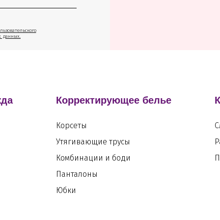
льзовательского
х данных.
жда
Корректирующее белье
Корсеты
С
Утягивающие трусы
Р
Комбинации и боди
П
Панталоны
Юбки