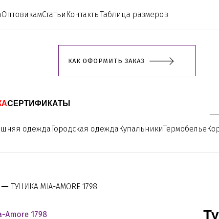
а
Оптовикам
Статьи
Контакты
Таблица размеров
КАК ОФОРМИТЬ ЗАКАЗ
ЖА
СЕРТИФИКАТЫ
ашняя одежда
Городская одежда
Купальники
Термобелье
Ко
ТУНИКА MIA-AMORE 1798
Ту