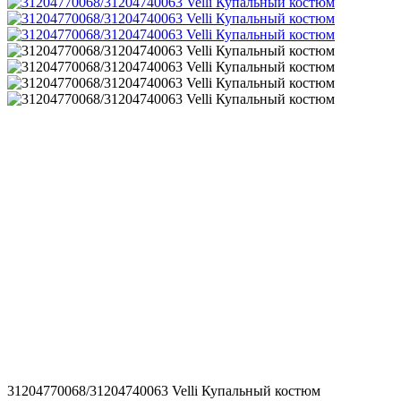
31204770068/31204740063 Velli Купальный костюм