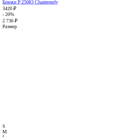
Брюки P 25083 Chantemely
3420 ₽
- 20%
2 736 ₽
Размер
S
M