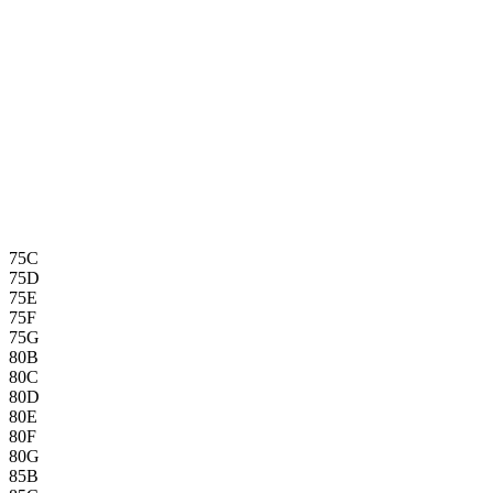
75C
75D
75E
75F
75G
80B
80C
80D
80E
80F
80G
85B