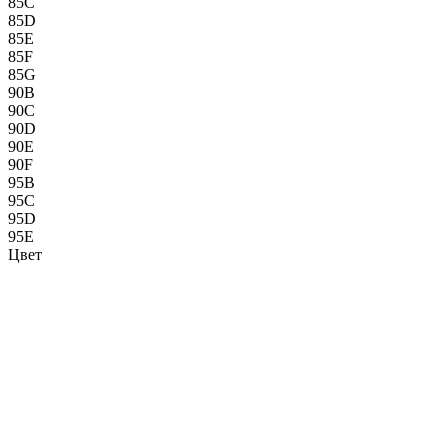
85C
85D
85E
85F
85G
90B
90C
90D
90E
90F
95B
95C
95D
95E
Цвет