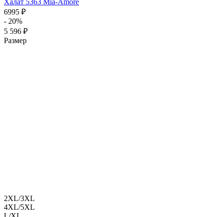
Халат 5363 Mia-Amore
6995 ₽
- 20%
5 596 ₽
Размер
2XL/3XL
4XL/5XL
L/XL