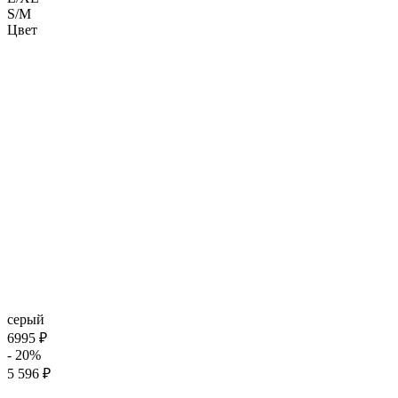
S/M
Цвет
серый
6995 ₽
- 20%
5 596 ₽