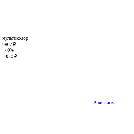
мультиколор
9867 ₽
- 40%
5 920 ₽
В корзину