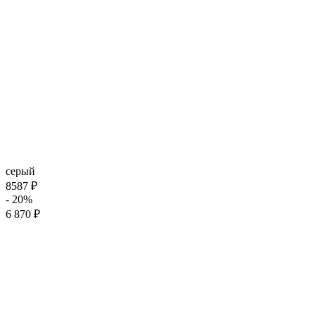
серый
8587 ₽
- 20%
6 870 ₽