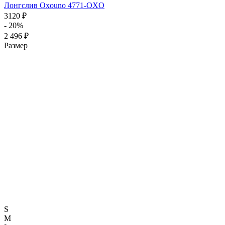
Лонгслив Oxouno 4771-OXO
3120 ₽
- 20%
2 496 ₽
Размер
S
M