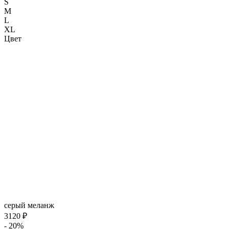
S
M
L
XL
Цвет
серый меланж
3120 ₽
- 20%