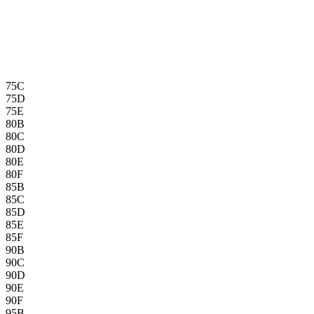
75C
75D
75E
80B
80C
80D
80E
80F
85B
85C
85D
85E
85F
90B
90C
90D
90E
90F
95B