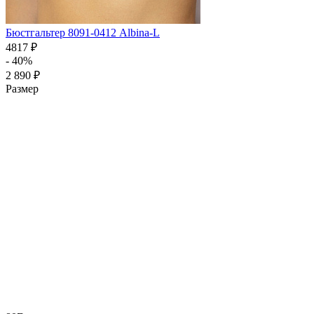
Бюстгальтер 8091-0412 Albina-L
4817 ₽
- 40%
2 890 ₽
Размер