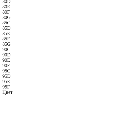
80D
80E
80F
80G
85C
85D
85E
85F
85G
90C
90D
90E
90F
95C
95D
95E
95F
Цвет