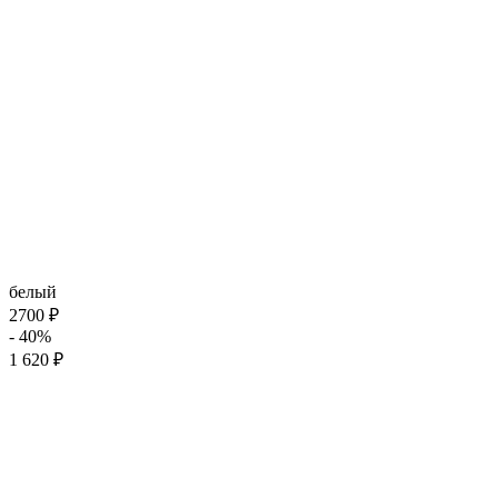
белый
2700 ₽
- 40%
1 620 ₽