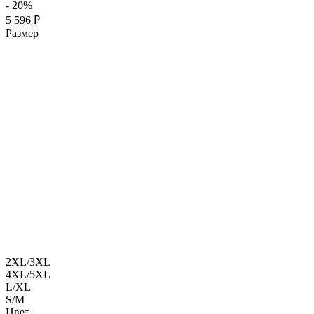
- 20%
5 596 ₽
Размер
2XL/3XL
4XL/5XL
L/XL
S/M
Цвет