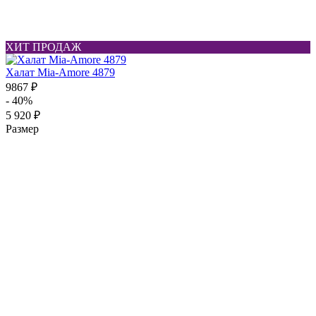
ХИТ ПРОДАЖ
Халат Mia-Amore 4879
9867 ₽
- 40%
5 920 ₽
Размер