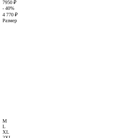
7950 ₽
- 40%
4 770 ₽
Размер
M
L
XL
2XL