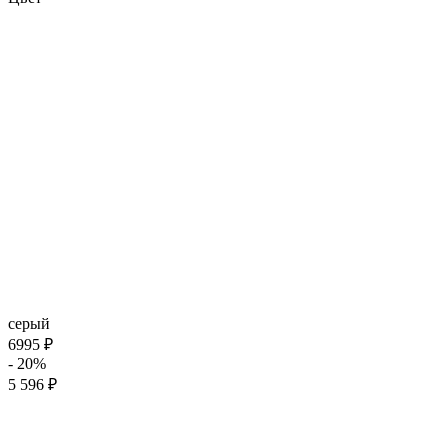
серый
6995 ₽
- 20%
5 596 ₽