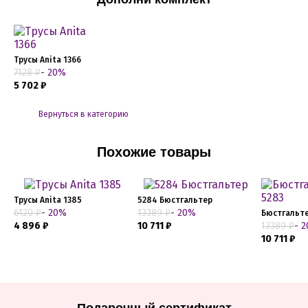
Трусы Anita 1366
7128 ₽
- 20%
5 702 ₽
Вернуться в категорию
Похожие товары
Трусы Anita 1385
5284 Бюстгальтер
6120 ₽
- 20%
13389 ₽
- 20%
Бюстгальте
4 896 ₽
10 711 ₽
13389 ₽
- 
10 711 ₽
Подарочный сертификат