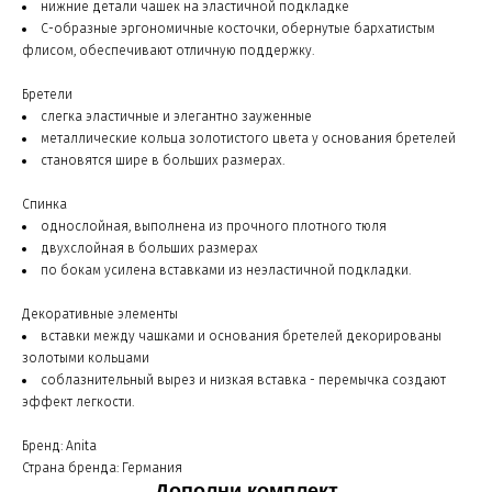
нижние детали чашек на эластичной подкладке
С-образные эргономичные косточки, обернутые бархатистым
флисом, обеспечивают отличную поддержку.
Бретели
слегка эластичные и элегантно зауженные
металлические кольца золотистого цвета у основания бретелей
становятся шире в больших размерах.
Спинка
однослойная, выполнена из прочного плотного тюля
двухслойная в больших размерах
по бокам усилена вставками из неэластичной подкладки.
Декоративные элементы
вставки между чашками и основания бретелей декорированы
золотыми кольцами
соблазнительный вырез и низкая вставка - перемычка создают
эффект легкости.
Бренд: Anita
Страна бренда: Германия
Дополни комплект