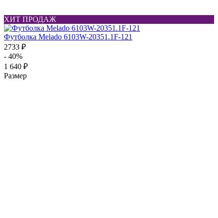
ХИТ ПРОДАЖ
Футболка Melado 6103W-20351.1F-121
2733 ₽
- 40%
1 640 ₽
Размер