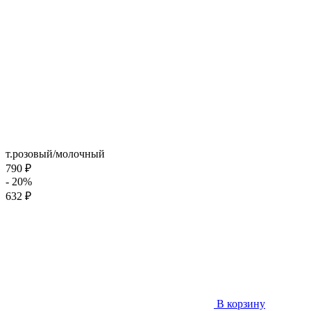
т.розовый/молочный
790 ₽
- 20%
632 ₽
В корзину