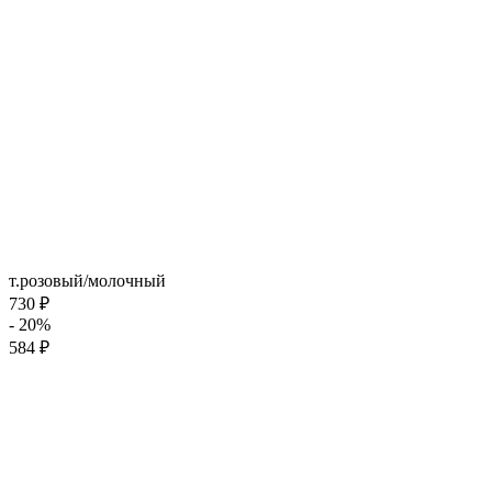
т.розовый/молочный
730 ₽
- 20%
584 ₽