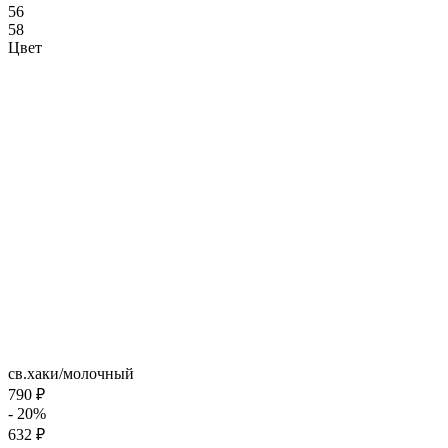
56
58
Цвет
св.хаки/молочный
790 ₽
- 20%
632 ₽