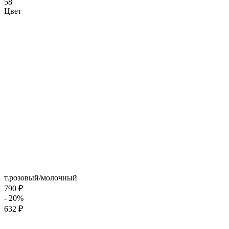
58
Цвет
т.розовый/молочный
790 ₽
- 20%
632 ₽