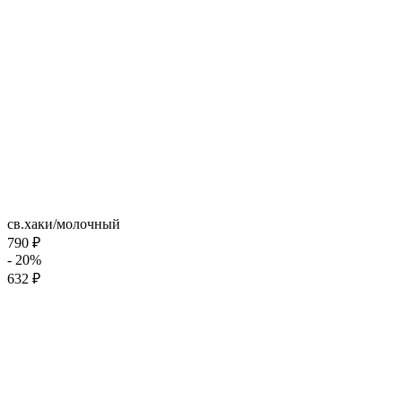
св.хаки/молочный
790 ₽
- 20%
632 ₽