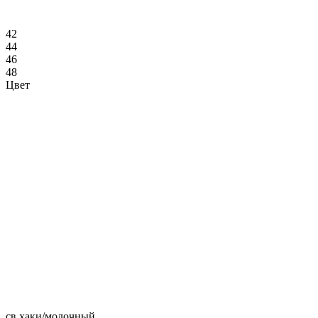
42
44
46
48
Цвет
св.хаки/молочный