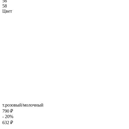
56
58
Цвет
т.розовый/молочный
790 ₽
- 20%
632 ₽