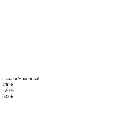
св.хаки/молочный
790 ₽
- 20%
632 ₽