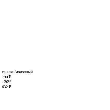
св.хаки/молочный
790 ₽
- 20%
632 ₽