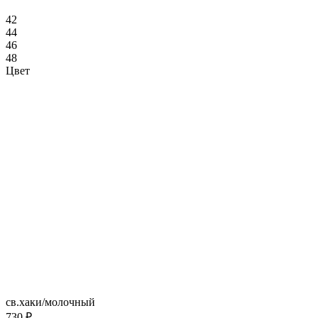
42
44
46
48
Цвет
св.хаки/молочный
730 ₽