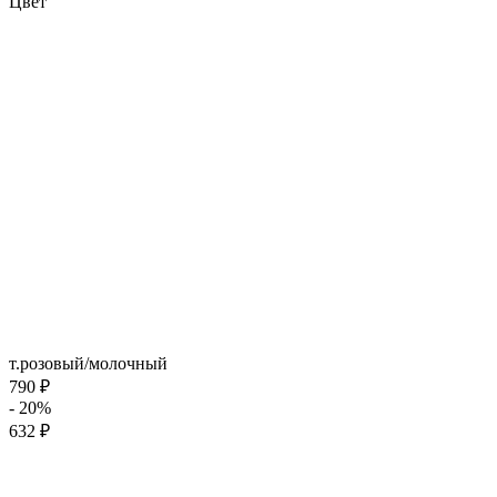
Цвет
т.розовый/молочный
790 ₽
- 20%
632 ₽