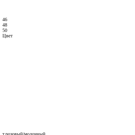
46
48
50
Цвет
т.розовый/молочный