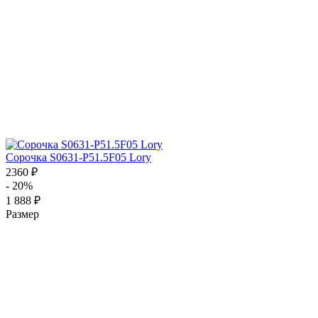
Сорочка S0631-P51.5F05 Lory
2360 ₽
- 20%
1 888 ₽
Размер