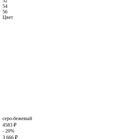
52
54
56
Цвет
серо-бежевый
4583 ₽
- 20%
3 666 ₽