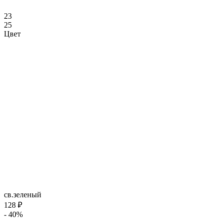
23
25
Цвет
св.зеленый
128 ₽
- 40%