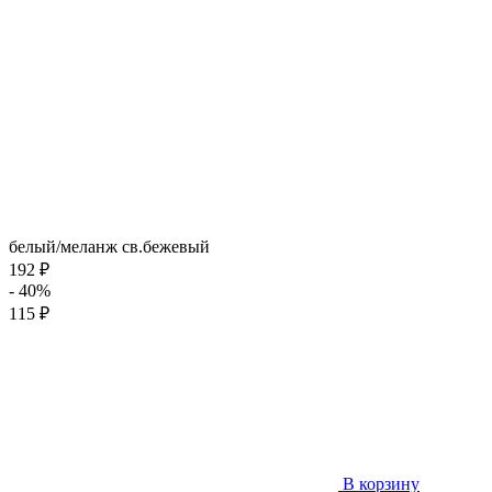
белый/меланж св.бежевый
192 ₽
- 40%
115 ₽
В корзину