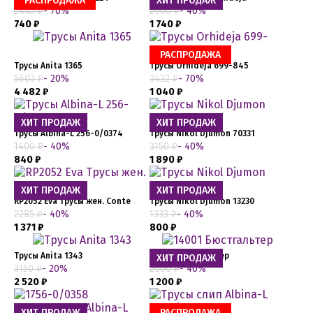
РАСПРОДАЖА
ХИТ ПРОДАЖ
2442 ₽
- 70%
2900 ₽
- 40%
740 ₽
1 740 ₽
РАСПРОДАЖА
Трусы Anita 1365
Трусы Orhideja 699-845
5603 ₽
- 20%
3432 ₽
- 70%
4 482 ₽
1 040 ₽
ХИТ ПРОДАЖ
ХИТ ПРОДАЖ
Трусы Albina-L 256-0/0374
Трусы Nikol Djumon 70331
1400 ₽
- 40%
3150 ₽
- 40%
840 ₽
1 890 ₽
ХИТ ПРОДАЖ
ХИТ ПРОДАЖ
RP2052 Eva Трусы жен. Conte
Трусы Nikol Djumon 13230
2285 ₽
- 40%
1333 ₽
- 40%
1 371 ₽
800 ₽
Трусы Anita 1343
14001 Бюстгальтер
ХИТ ПРОДАЖ
3150 ₽
- 20%
2000 ₽
- 40%
2 520 ₽
1 200 ₽
ХИТ ПРОДАЖ
РАСПРОДАЖА