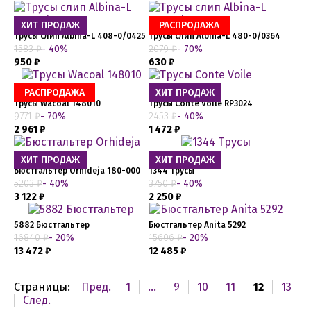
ХИТ ПРОДАЖ
РАСПРОДАЖА
Трусы слип Albina-L 408-0/0425
Трусы слип Albina-L 480-0/0364
1583 ₽
- 40%
2079 ₽
- 70%
950 ₽
630 ₽
РАСПРОДАЖА
ХИТ ПРОДАЖ
Трусы Wacoal 148010
Трусы Conte Voile RP3024
9771 ₽
- 70%
2453 ₽
- 40%
2 961 ₽
1 472 ₽
ХИТ ПРОДАЖ
ХИТ ПРОДАЖ
Бюстгальтер Orhideja 180-000
1344 Трусы
5203 ₽
- 40%
3750 ₽
- 40%
3 122 ₽
2 250 ₽
5882 Бюстгальтер
Бюстгальтер Anita 5292
16840 ₽
- 20%
15606 ₽
- 20%
13 472 ₽
12 485 ₽
Страницы:
Пред.
1
...
9
10
11
12
13
След.