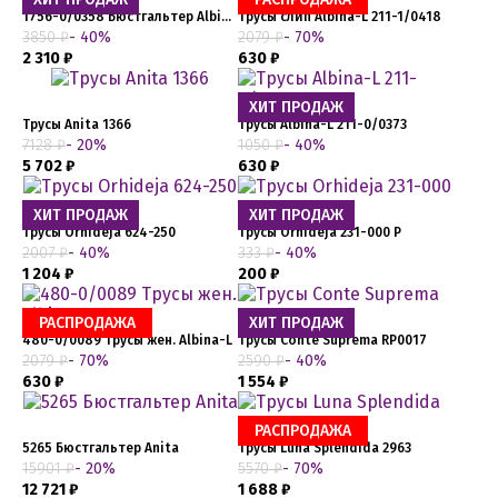
1756-0/0358 Бюстгальтер Albina-L
Трусы слип Albina-L 211-1/0418
3850 ₽
- 40%
2079 ₽
- 70%
2 310 ₽
630 ₽
ХИТ ПРОДАЖ
Трусы Anita 1366
Трусы Albina-L 211-0/0373
7128 ₽
- 20%
1050 ₽
- 40%
5 702 ₽
630 ₽
ХИТ ПРОДАЖ
ХИТ ПРОДАЖ
Трусы Orhideja 624-250
Трусы Orhideja 231-000 Р
2007 ₽
- 40%
333 ₽
- 40%
1 204 ₽
200 ₽
РАСПРОДАЖА
ХИТ ПРОДАЖ
480-0/0089 Трусы жен. Albina-L
Трусы Conte Suprema RP0017
2079 ₽
- 70%
2590 ₽
- 40%
630 ₽
1 554 ₽
РАСПРОДАЖА
5265 Бюстгальтер Anita
Трусы Luna Splendida 2963
15901 ₽
- 20%
5570 ₽
- 70%
12 721 ₽
1 688 ₽