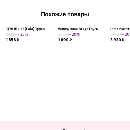
Похожие товары
3120 Bikini (Laia) Трусы
Venus/Inma BragaТрусы
Inma Бюстг
2322 ₽
- 20%
2112 ₽
- 20%
4912 ₽
- 2
1 858 ₽
1 690 ₽
3 930 ₽