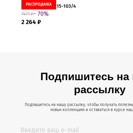
РАСПРОДАЖА
Куртка Clever LJ15-103/4
- 70%
7471 ₽
2 264 ₽
Подпишитесь на
рассылку
Подпишитесь на нашу рассылку, чтобы получать полезны
новых коллекциях и оставаться в курсе на