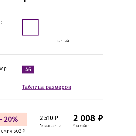
:
т.синий
мер:
46
Таблица размеров
2 008 ₽
2 510 ₽
- 20%
*в магазине
*на сайте
номия 502 ₽