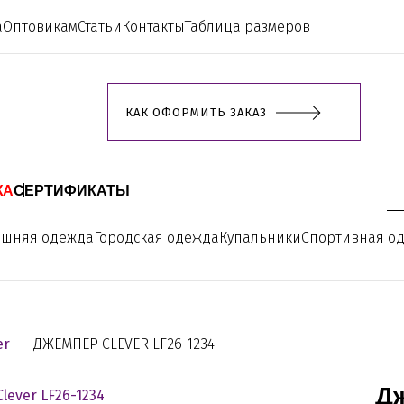
а
Оптовикам
Статьи
Контакты
Таблица размеров
КАК ОФОРМИТЬ ЗАКАЗ
ЖА
СЕРТИФИКАТЫ
ашняя одежда
Городская одежда
Купальники
Спортивная о
er
ДЖЕМПЕР CLEVER LF26-1234
Дж