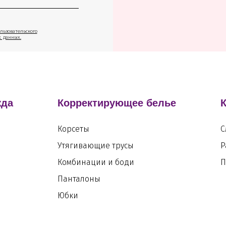
льзовательского
х данных.
жда
Корректирующее белье
Корсеты
С
Утягивающие трусы
Р
Комбинации и боди
П
Панталоны
Юбки