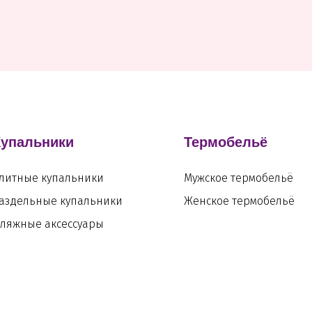
Купальники
Термобельё
литные купальники
Мужское термобельё
аздельные купальники
Женское термобельё
ляжные аксессуары