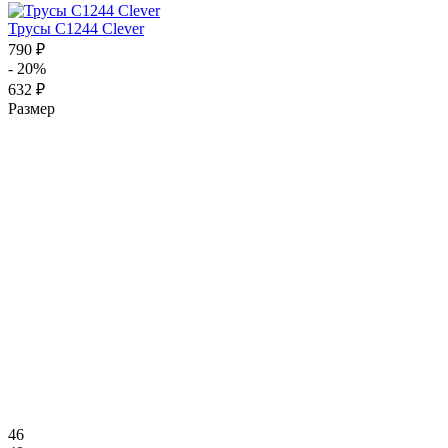
Трусы C1244 Clever
790 ₽
- 20%
632 ₽
Размер
46