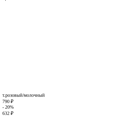
т.розовый/молочный
790 ₽
- 20%
632 ₽