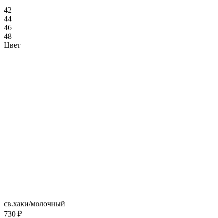
42
44
46
48
Цвет
св.хаки/молочный
730 ₽