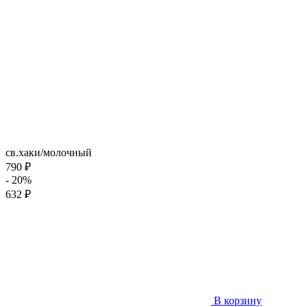
св.хаки/молочный
790 ₽
- 20%
632 ₽
В корзину