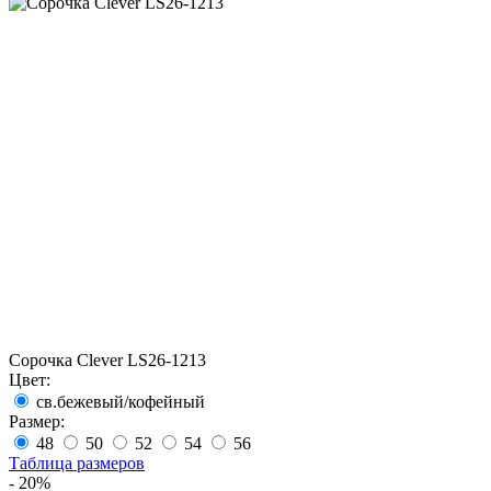
Сорочка Clever LS26-1213
Цвет:
св.бежевый/кофейный
Размер:
48
50
52
54
56
Таблица размеров
- 20%