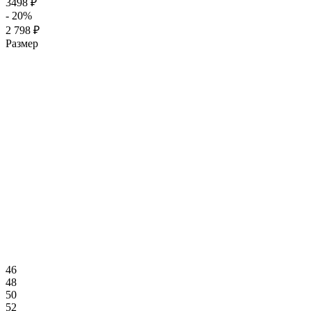
3498 ₽
- 20%
2 798 ₽
Размер
46
48
50
52