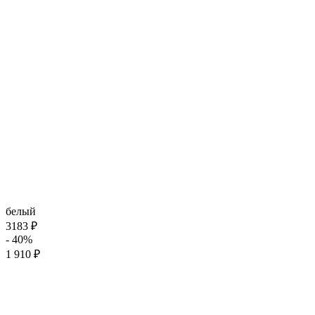
белый
3183 ₽
- 40%
1 910 ₽