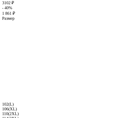
3102 ₽
- 40%
1 861 ₽
Размер
102(L)
106(XL)
110(2XL)