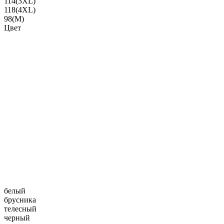
114(3XL)
118(4XL)
98(M)
Цвет
белый
брусника
телесный
черный