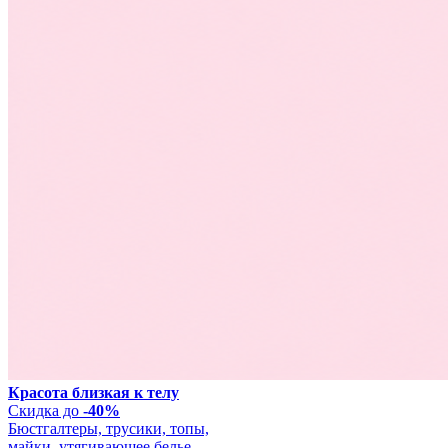
Красота близкая к телу
Скидка до
-40%
Бюстгалтеры, трусики, топы,
майки, утягивающее белье.