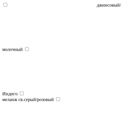
джинсовый/
молочный
Индиго
меланж св.серый/розовый