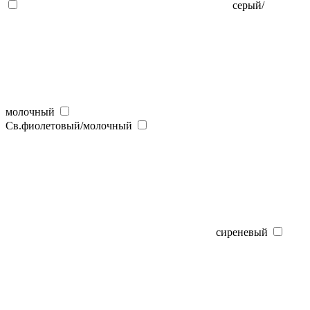
серый/
молочный
Св.фиолетовый/молочный
сиреневый