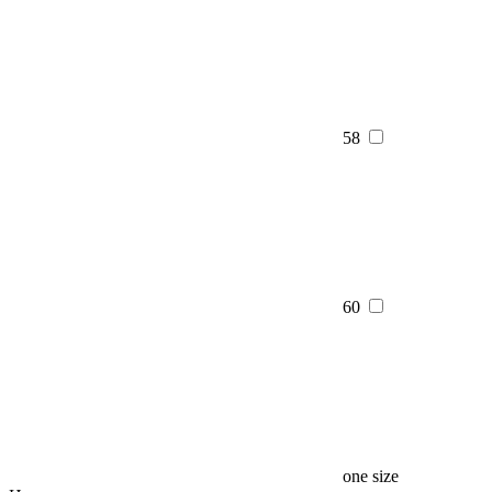
58
60
one size