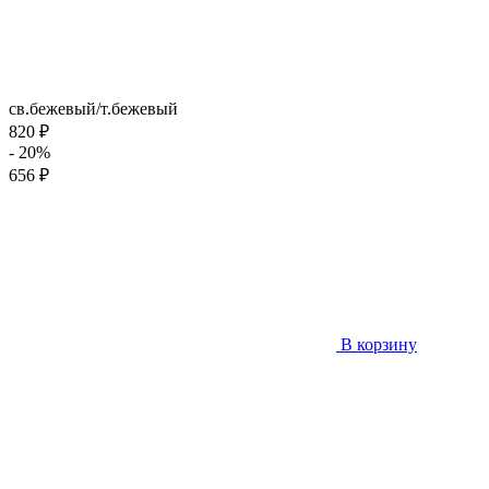
св.бежевый/т.бежевый
820 ₽
- 20%
656 ₽
В корзину