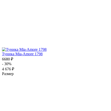
Туника Mia-Amore 1798
6680 ₽
- 30%
4 676 ₽
Размер