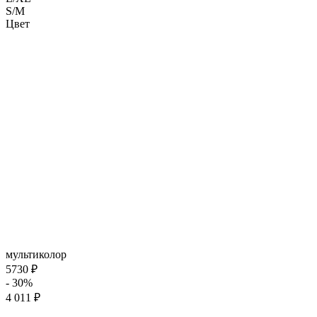
S/M
Цвет
мультиколор
5730 ₽
- 30%
4 011 ₽