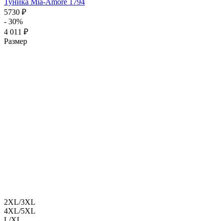
Туника Mia-Amore 1794
5730 ₽
- 30%
4 011 ₽
Размер
2XL/3XL
4XL/5XL
L/XL