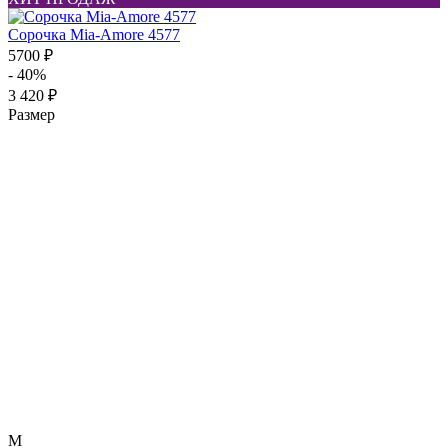
Сорочка Mia-Amore 4577
5700 ₽
- 40%
3 420 ₽
Размер
M