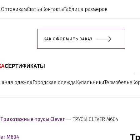
а
Оптовикам
Статьи
Контакты
Таблица размеров
КАК ОФОРМИТЬ ЗАКАЗ
ЖА
СЕРТИФИКАТЫ
ашняя одежда
Городская одежда
Купальники
Термобелье
Ко
Трикотажные трусы Clever
ТРУСЫ CLEVER M604
Тр