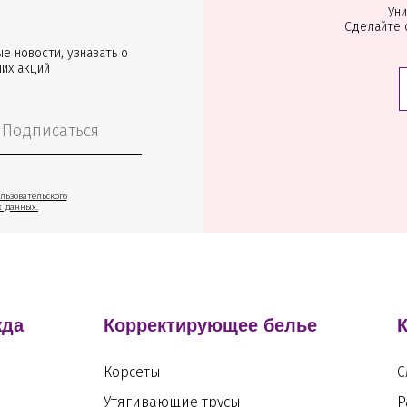
Уни
Сделайте 
е новости, узнавать о
ших акций
Подписаться
льзовательского
х данных.
жда
Корректирующее белье
Корсеты
С
Утягивающие трусы
Р