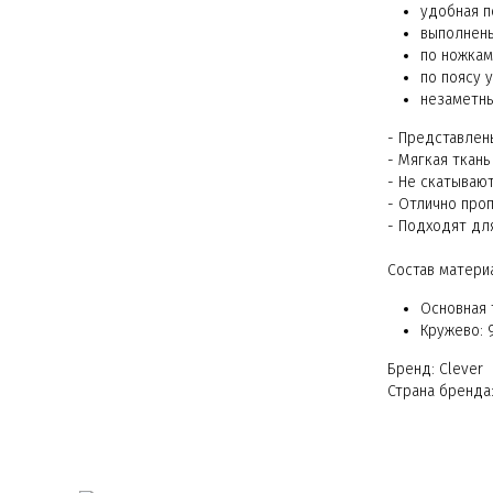
удобная п
выполнены
по ножкам
по поясу 
незаметн
- Представлен
- Мягкая ткань
- Не скатываю
- Отлично проп
- Подходят для
Состав матери
Основная 
Кружево: 
Бренд: Clever
Страна бренда