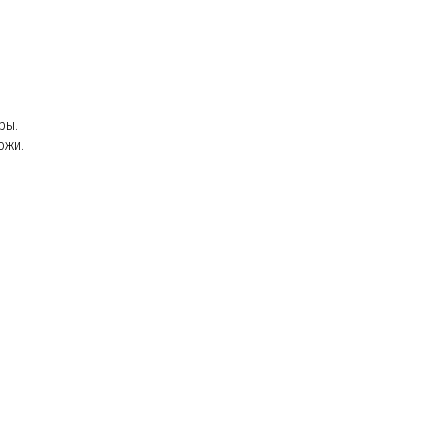
ры.
кожи.