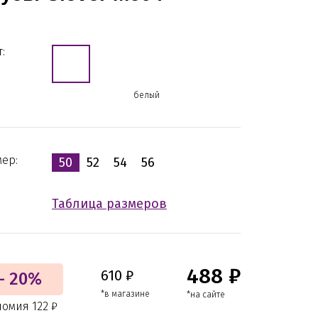
:
белый
мер:
50
52
54
56
Таблица размеров
488 ₽
610 ₽
- 20%
*в магазине
*на сайте
номия 122 ₽