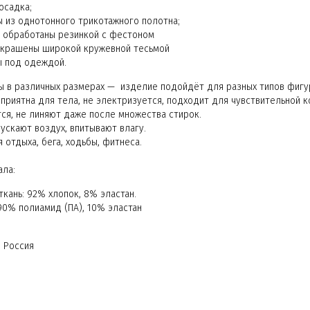
осадка;
 из однотонного трикотажного полотна;
 обработаны резинкой с фестоном
украшены широкой кружевной тесьмой
ы под одеждой.
ы в различных размерах — изделие подойдёт для разных типов фигу
 приятна для тела, не электризуется, подходит для чувствительной 
тся, не линяют даже после множества стирок.
ускают воздух, впитывают влагу.
 отдыха, бега, ходьбы, фитнеса.
ала:
ткань: 92% хлопок, 8% эластан.
90% полиамид (ПА), 10% эластан
: Россия