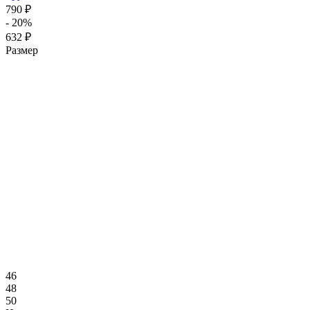
790 ₽
- 20%
632 ₽
Размер
46
48
50