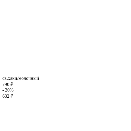
св.хаки/молочный
790 ₽
- 20%
632 ₽