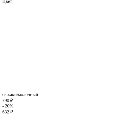
Цвет
св.хаки/молочный
790 ₽
- 20%
632 ₽