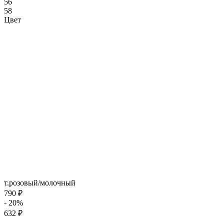
56
58
Цвет
т.розовый/молочный
790 ₽
- 20%
632 ₽