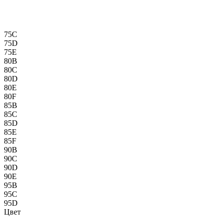
75C
75D
75E
80B
80C
80D
80E
80F
85B
85C
85D
85E
85F
90B
90C
90D
90E
95B
95C
95D
Цвет