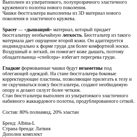
Выполнен из ультратонкого, полупрозрачного эластичного
кружевного полотна нового поколения.
Чашки бюстгальтера выполнены из 3D материал нового
поколения и эластичного кружева.
Spacer
— «
дышащий
» материал, который придает
бюстгальтеру необычайную
легкость
. Бюстгальтер из такого
материала дает ощущение второй кожи. Он адаптируется
индивидуально к форме груди для более комфортной носки.
Воздушный и легкий, он помогает коже дышать, поэтому
обладательница «спейсера» избегает перегрева груди.
Гладкие
формованные чашки будут
незаметны
под
облегающей одеждой. На стане бюстгальтера боковые
корректирующие пластины, позволяющие прилегать к телу и
не скручиваться поясу бюстгальтера, создают необходимую
опору и делают силуэт более четким.
Стан бюстгальтера выполнен из ультратонкого эластичного
набивного жаккардового полотна, продублированного сеткой.
Состав: 80% полиамид, 20% эластан
Бренд: Albina-L
Страна бренда: Латвия
Дополни комплект