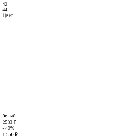
42
44
Цвет
белый
2583 ₽
- 40%
1 550 ₽