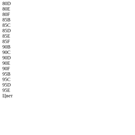
80D
80E
80F
85B
85C
85D
85E
85F
90B
90C
90D
90E
90F
95B
95C
95D
95E
Цвет