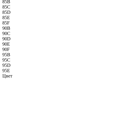
85B
85C
85D
85E
85F
90B
90C
90D
90E
90F
95B
95C
95D
95E
Цвет