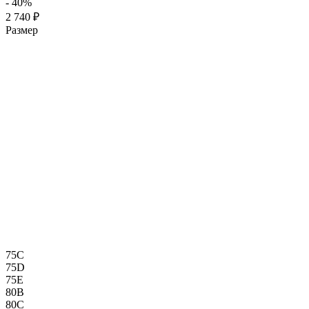
- 40%
2 740 ₽
Размер
75C
75D
75E
80B
80C