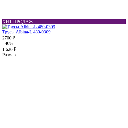
ХИТ ПРОДАЖ
Трусы Albina-L 480-0309
2700 ₽
- 40%
1 620 ₽
Размер