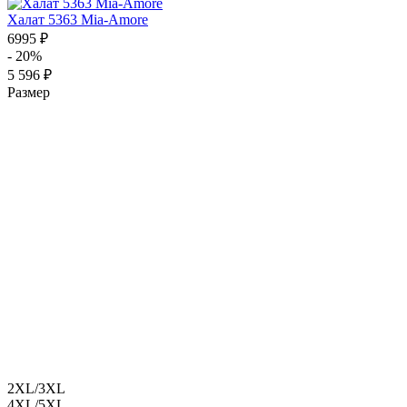
Халат 5363 Mia-Amore
6995 ₽
- 20%
5 596 ₽
Размер
2XL/3XL
4XL/5XL