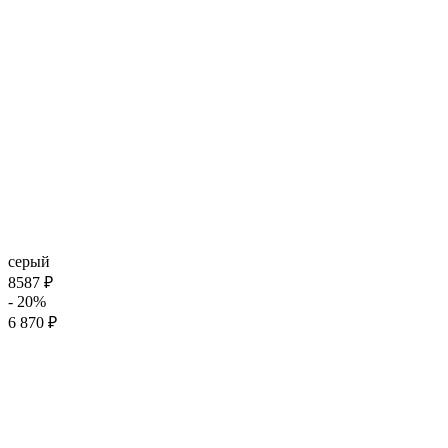
серый
8587 ₽
- 20%
6 870 ₽