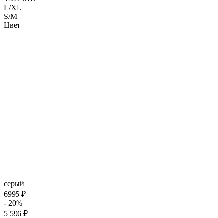
L/XL
S/M
Цвет
серый
6995 ₽
- 20%
5 596 ₽