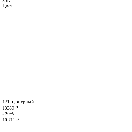
85D
Цвет
121 пурпурный
13389 ₽
- 20%
10 711 ₽