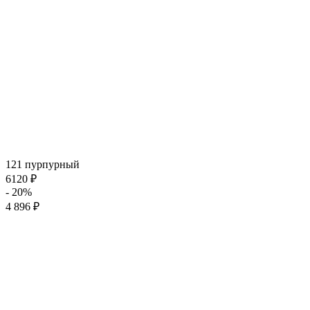
121 пурпурный
6120 ₽
- 20%
4 896 ₽