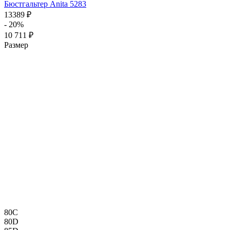
Бюстгальтер Anita 5283
13389 ₽
- 20%
10 711 ₽
Размер
80C
80D