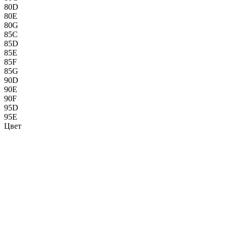
80D
80E
80G
85C
85D
85E
85F
85G
90D
90E
90F
95D
95E
Цвет