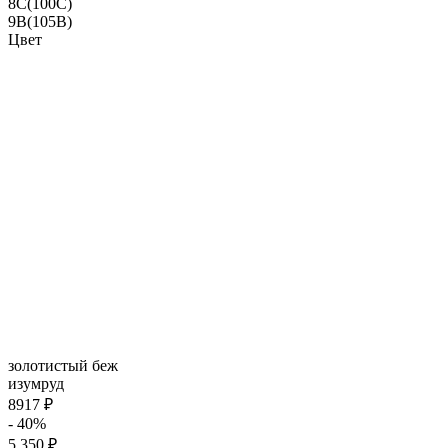
8C(100C)
9B(105B)
Цвет
золотистый беж
изумруд
8917 ₽
- 40%
5 350 ₽