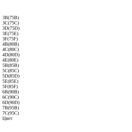
3B(75B)
3C(75C)
3D(75D)
3E(75E)
3F(75F)
4B(80B)
4C(80C)
4D(80D)
4E(80E)
5B(85B)
5C(85C)
5D(85D)
5E(85E)
5F(85F)
6B(90B)
6C(90C)
6D(90D)
7B(95B)
7C(95C)
Цвет