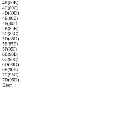
4B(80B)
4C(80C)
4D(80D)
4E(80E)
4F(80F)
5B(85B)
5C(85C)
5D(85D)
5E(85E)
5F(85F)
6B(90B)
6C(90C)
6D(90D)
6E(90E)
7C(95C)
7D(95D)
Цвет