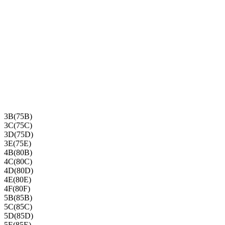
3B(75B)
3C(75C)
3D(75D)
3E(75E)
4B(80B)
4C(80C)
4D(80D)
4E(80E)
4F(80F)
5B(85B)
5C(85C)
5D(85D)
5E(85E)