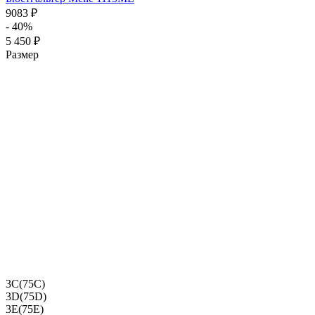
9083 ₽
- 40%
5 450 ₽
Размер
3C(75C)
3D(75D)
3E(75E)