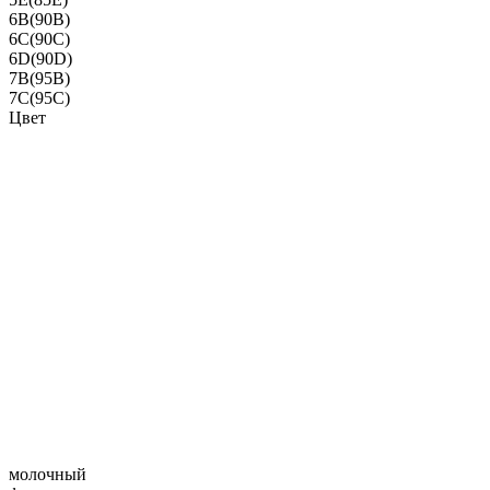
6B(90B)
6C(90C)
6D(90D)
7B(95B)
7C(95C)
Цвет
молочный