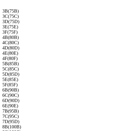
3B(75B)
3C(75C)
3D(75D)
3E(75E)
3F(75F)
4B(80B)
4C(80C)
4D(80D)
4E(80E)
4F(80F)
5B(85B)
5C(85C)
5D(85D)
5E(85E)
5F(85F)
6B(90B)
6C(90C)
6D(90D)
6E(90E)
7B(95B)
7C(95C)
7D(95D)
8B(100B)